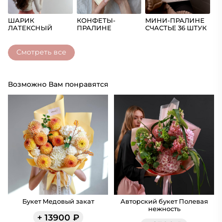
ШАРИК
КОНФЕТЫ-
МИНИ-ПРАЛИНЕ
Ш
ЛАТЕКСНЫЙ
ПРАЛИНЕ
СЧАСТЬЕ 36 ШТУК
(Ц
СЧАСТЬЕ
Смотреть все
Возможно Вам понравятся
Букет Медовый закат
Авторский букет Полевая
нежность
+
13900
₽