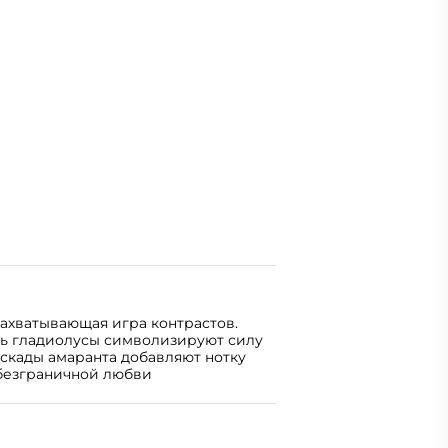
 захватывающая игра контрастов.
ь гладиолусы символизируют силу
аскады амаранта добавляют нотку
 безграничной любви