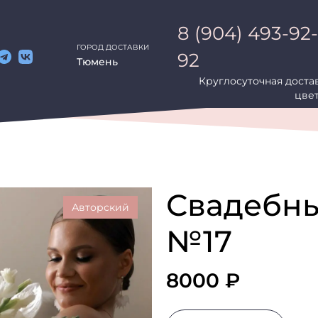
8 (904) 493-92-
ГОРОД ДОСТАВКИ
92
Тюмень
Круглосуточная доста
ы
Комнатные Растения
Онлайн Витрина
Сертификаты
Н
цве
Свадебны
Авторский
№17
8000 ₽