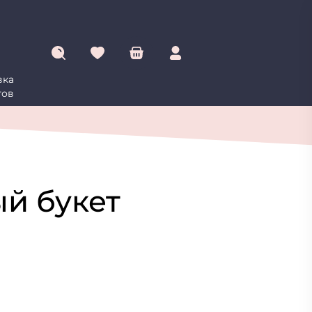
вка
овинки
Цветы
Подарки
Букеты
Сухоцветы
тов
й букет