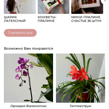
ШАРИК
КОНФЕТЫ-
МИНИ-ПРАЛИНЕ
Ш
ЛАТЕКСНЫЙ
ПРАЛИНЕ
СЧАСТЬЕ 36 ШТУК
(Ц
СЧАСТЬЕ
Смотреть все
Возможно Вам понравятся
Орхидея Фаленопсис
Гиппеаструм