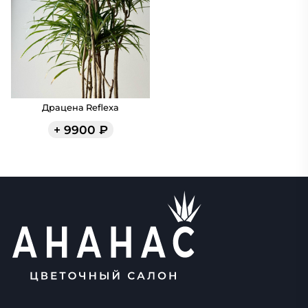
Драцена Reflexa
+
9900
₽