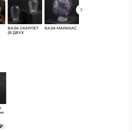
ВАЗА СКАРЛЕТ
ВАЗА МАРАКАС
ВАЗА ВАТИКАН
ВАЗА 
(В ДВУХ
(В ДВУХ
РАЗМЕРАХ)
РАЗМЕРАХ)
й
ие
₽