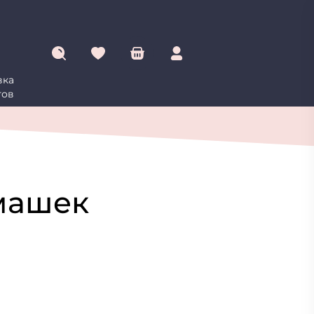
вка
овинки
Цветы
Подарки
Букеты
Сухоцветы
тов
машек