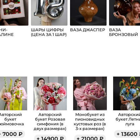
НИ-
ШАРЫ ЦИФРЫ
ВАЗА ДЖАСПЕР
ВАЗА
АЛИНЕ
(ЦЕНА ЗА 1 ШАР)
БРОНЗОВЫЙ
СТЬЕ 36
ШЕЛК
УК
Авторский
Авторский
Монобукет из
Авторски
букет
букет Розовая
пионовидных
букет Летн
юймовочка
симфония (в
кустовых роз (в
луга
двух размерах)
3-х размерах)
+
7000
₽
+
13600
+
14900
₽
+
21000
₽